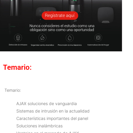
Temario:
Temario:
AJAX soluciones de vanguardia
Sistemas de intrusión en la actualidad
Características importantes del panel
Soluciones inalámbricas