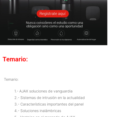
Temario:
Temario:
1.- AJAX soluciones de vanguardia
2.- Sistemas de intrusión en la actualidad
3.- Características importantes del panel
4.- Soluciones inalámbricas