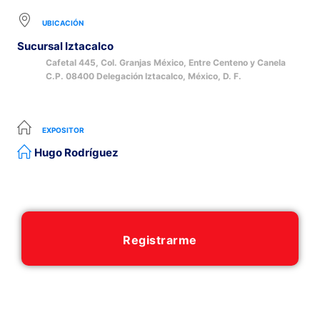
UBICACIÓN
Sucursal Iztacalco
Cafetal 445, Col. Granjas México, Entre Centeno y Canela
C.P. 08400 Delegación Iztacalco, México, D. F.
EXPOSITOR
Hugo Rodríguez
Registrarme