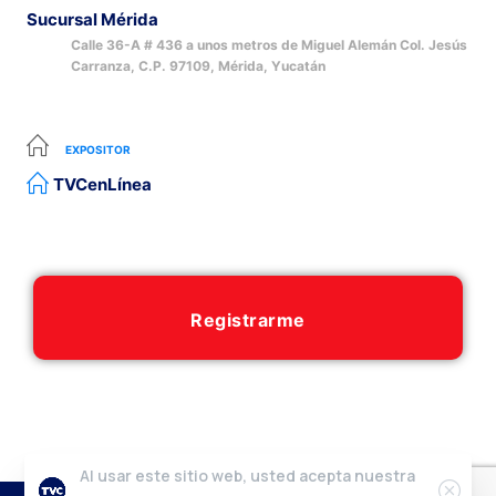
Sucursal Mérida
Calle 36-A # 436 a unos metros de Miguel Alemán Col. Jesús
Carranza, C.P. 97109, Mérida, Yucatán
EXPOSITOR
TVCenLínea
Registrarme
Al usar este sitio web, usted acepta nuestra