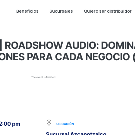
Beneficios
Sucursales
Quiero ser distribuidor
| ROADSHOW AUDIO: DOMINA
ONES PARA CADA NEGOCIO (
The event is finished.
 2:00 pm
UBICACIÓN
Sucursal Azcapotzalco