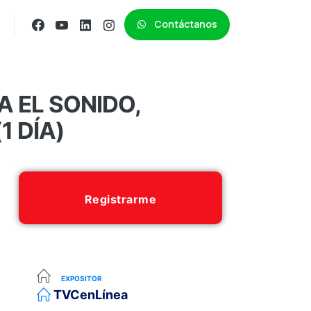
Contáctanos
 EL SONIDO,
1 DÍA)
Registrarme
EXPOSITOR
TVCenLínea