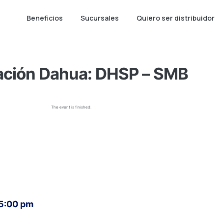
Beneficios
Sucursales
Quiero ser distribuidor
cación Dahua: DHSP – SMB
The event is finished.
 5:00 pm