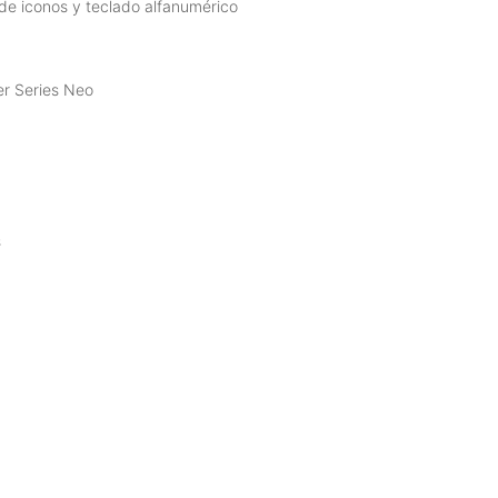
 de iconos y teclado alfanumérico
er Series Neo
s