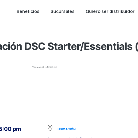
Beneficios
Sucursales
Quiero ser distribuidor
ación DSC Starter/Essentials 
The event is finished.
 5:00 pm
UBICACIÓN