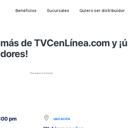
Beneficios
Sucursales
Quiero ser distribuidor
más de TVCenLínea.com y ¡ún
idores!
The event is finished.
8:00 pm
UBICACIÓN