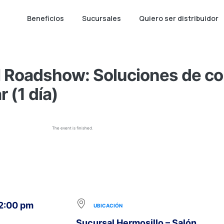
Beneficios
Sucursales
Quiero ser distribuidor
Roadshow: Soluciones de con
r (1 día)
The event is finished.
 2:00 pm
UBICACIÓN
Sucursal Hermosillo – Salón