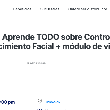
Beneficios
Sucursales
Quiero ser distribuidor
Aprende TODO sobre Control
imiento Facial + módulo de vi
The event is finished.
5:00 pm
UBICACIÓN