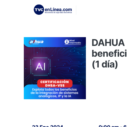
DAHUA C
benefici
(1 día)