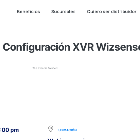
Beneficios
Sucursales
Quiero ser distribuidor
Configuración XVR Wizsense 
The event is finished.
5:00 pm
UBICACIÓN