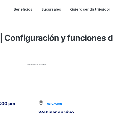
Beneficios
Sucursales
Quiero ser distribuidor
 Configuración y funciones 
The event is finished.
5:00 pm
UBICACIÓN
Webinar en vivo