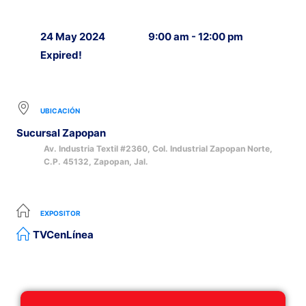
24 May 2024
9:00 am - 12:00 pm
Expired!
UBICACIÓN
Sucursal Zapopan
Av. Industria Textil #2360, Col. Industrial Zapopan Norte,
C.P. 45132, Zapopan, Jal.
EXPOSITOR
TVCenLínea