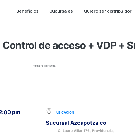
Beneficios
Sucursales
Quiero ser distribuidor
Control de acceso + VDP + Sma
The event is finished.
12:00 pm
UBICACIÓN
Sucursal Azcapotzalco
C. Lauro Villar 176, Providencia,