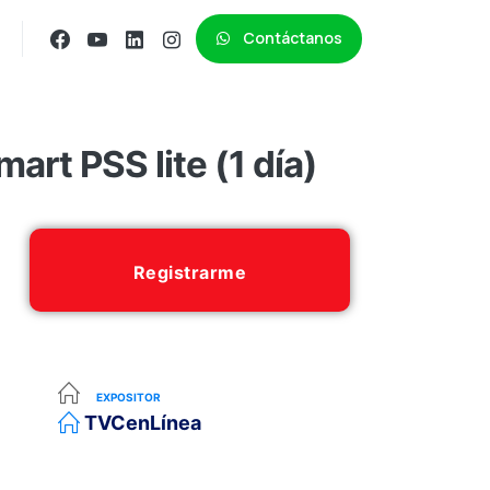
Contáctanos
rt PSS lite (1 día)
Registrarme
EXPOSITOR
TVCenLínea