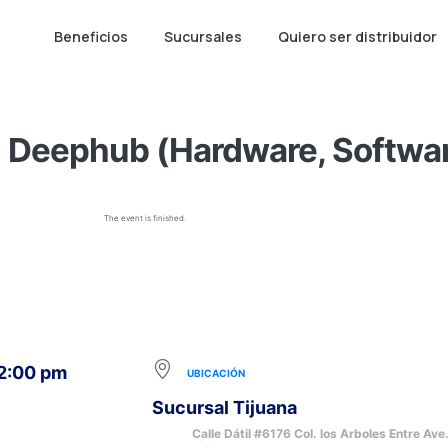
Beneficios
Sucursales
Quiero ser distribuidor
Deephub (Hardware, Software
The event is finished.
12:00 pm
UBICACIÓN
Sucursal Tijuana
Calle Dátil #6176 Col. los Arboles Entre Ave