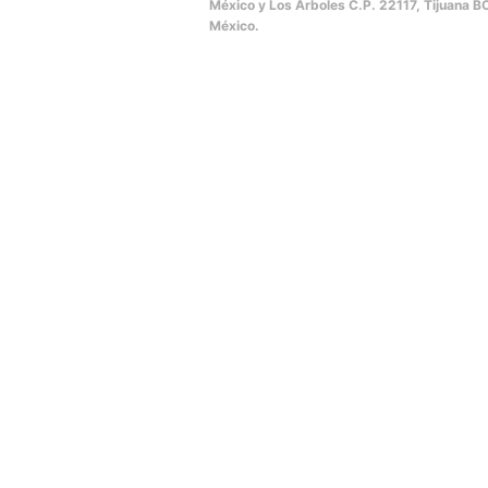
México y Los Arboles C.P. 22117, Tijuana B
México.