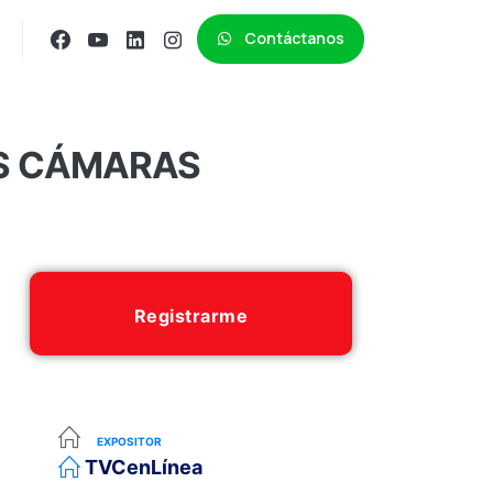
Contáctanos
AS CÁMARAS
Registrarme
EXPOSITOR
TVCenLínea