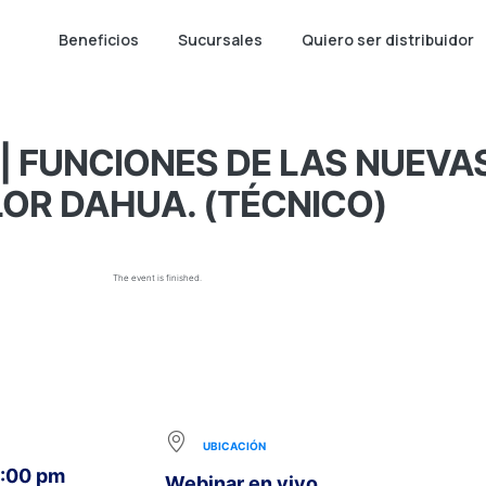
Beneficios
Sucursales
Quiero ser distribuidor
| FUNCIONES DE LAS NUEV
OR DAHUA. (TÉCNICO)
The event is finished.
UBICACIÓN
5:00 pm
Webinar en vivo