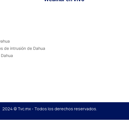
 Dahua
nes de intrusión de Dahua
e Dahua
2024 © Tvc.mx - Todos los derechos reservados.