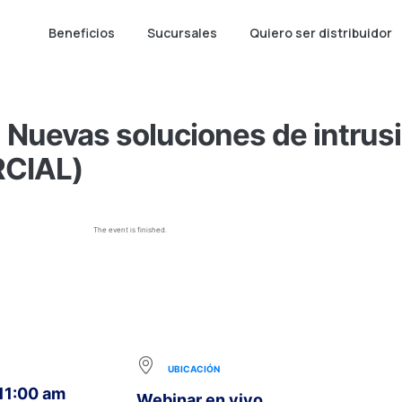
Beneficios
Sucursales
Quiero ser distribuidor
Nuevas soluciones de intru
CIAL)
The event is finished.
UBICACIÓN
 11:00 am
Webinar en vivo