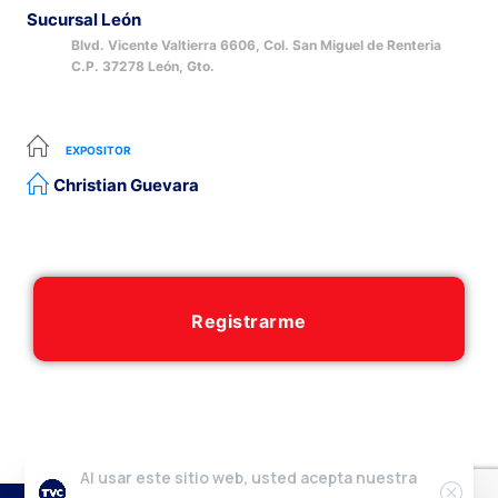
Sucursal León
Blvd. Vicente Valtierra 6606, Col. San Miguel de Renteria
C.P. 37278 León, Gto.
EXPOSITOR
Christian Guevara
Registrarme
Al usar este sitio web, usted acepta nuestra