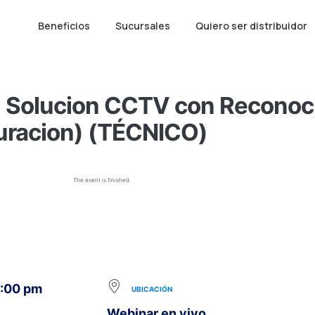
Beneficios
Sucursales
Quiero ser distribuidor
Solucion CCTV con Reconoci
uracion) (TÉCNICO)
The event is finished.
5:00 pm
UBICACIÓN
Webinar en vivo