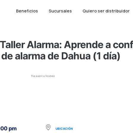
Beneficios
Sucursales
Quiero ser distribuidor
aller Alarma: Aprende a confi
 de alarma de Dahua (1 día)
The event is finished.
1:00 pm
UBICACIÓN