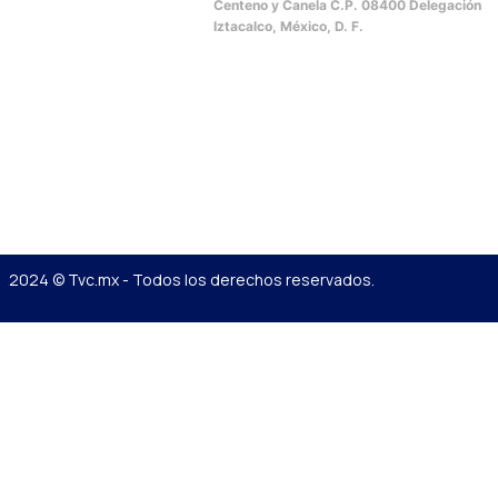
Centeno y Canela C.P. 08400 Delegación
Iztacalco, México, D. F.
2024 © Tvc.mx - Todos los derechos reservados.