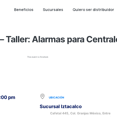
Beneficios
Sucursales
Quiero ser distribuidor
Taller: Alarmas para Centrale
The event is finished.
2:00 pm
UBICACIÓN
Sucursal Iztacalco
Cafetal 445, Col. Granjas México, Entre