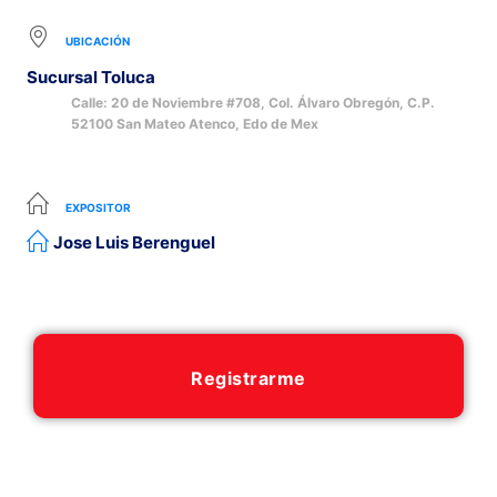
UBICACIÓN
Sucursal Toluca
Calle: 20 de Noviembre #708, Col. Álvaro Obregón, C.P.
52100 San Mateo Atenco, Edo de Mex
EXPOSITOR
Jose Luis Berenguel
Registrarme