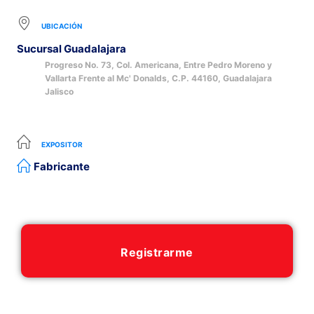
UBICACIÓN
Sucursal Guadalajara
Progreso No. 73, Col. Americana, Entre Pedro Moreno y
Vallarta Frente al Mc' Donalds, C.P. 44160, Guadalajara
Jalisco
EXPOSITOR
Fabricante
Registrarme