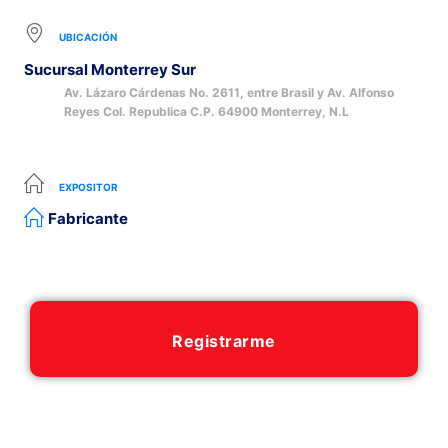
UBICACIÓN
Sucursal Monterrey Sur
Av. Lázaro Cárdenas No. 2611, entre Brasil y Av. Alfonso
Reyes Col. Republica C.P. 64900 Monterrey, N.L
EXPOSITOR
Fabricante
Registrarme