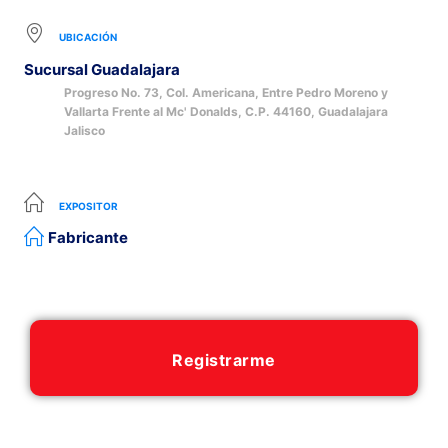
UBICACIÓN
Sucursal Guadalajara
Progreso No. 73, Col. Americana, Entre Pedro Moreno y
Vallarta Frente al Mc' Donalds, C.P. 44160, Guadalajara
Jalisco
EXPOSITOR
Fabricante
Registrarme