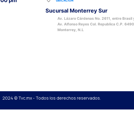
1:00 pm
UBICACIÓN
Sucursal Monterrey Sur
Av. Lázaro Cárdenas No. 2611, entre Brasil 
Av. Alfonso Reyes Col. Republica C.P. 649
Monterrey, N.L
2024 © Tvc.mx - Todos los derechos reservados.