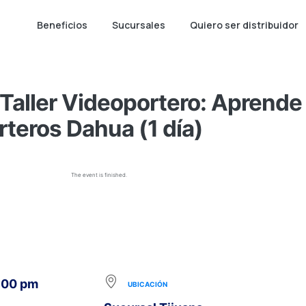
Beneficios
Sucursales
Quiero ser distribuidor
aller Videoportero: Aprende
rteros Dahua (1 día)
The event is finished.
1:00 pm
UBICACIÓN