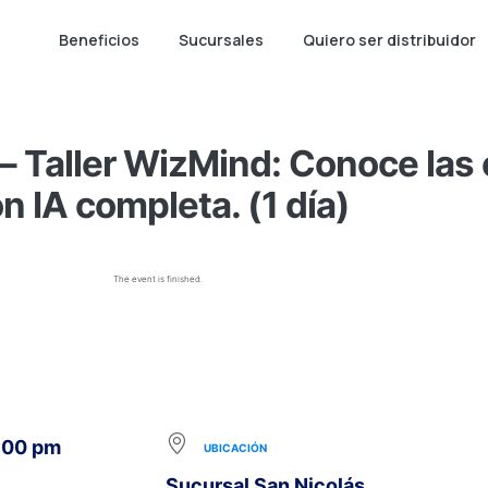
Beneficios
Sucursales
Quiero ser distribuidor
 Taller WizMind: Conoce las 
 IA completa. (1 día)
The event is finished.
1:00 pm
UBICACIÓN
Sucursal San Nicolás