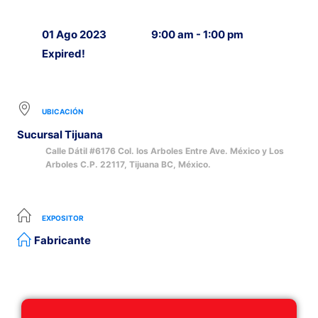
01 Ago 2023
9:00 am - 1:00 pm
Expired!
UBICACIÓN
Sucursal Tijuana
Calle Dátil #6176 Col. los Arboles Entre Ave. México y Los
Arboles C.P. 22117, Tijuana BC, México.
EXPOSITOR
Fabricante