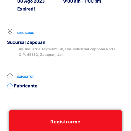
08 Ago 2023
9:00 am - 1:00 pm
Expired!
UBICACIÓN
Sucursal Zapopan
Av. Industria Textil #2360, Col. Industrial Zapopan Norte,
C.P. 45132, Zapopan, Jal.
EXPOSITOR
Fabricante
Registrarme