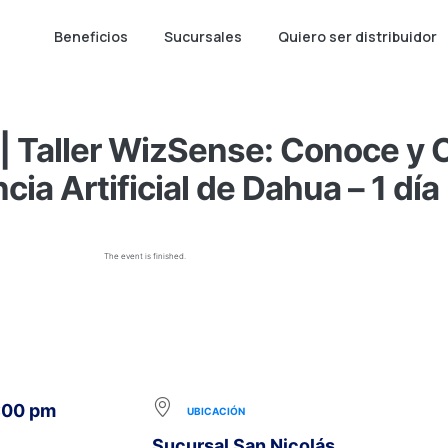
Beneficios
Sucursales
Quiero ser distribuidor
 Taller WizSense: Conoce y C
ncia Artificial de Dahua – 1 día
The event is finished.
1:00 pm
UBICACIÓN
Sucursal San Nicolás