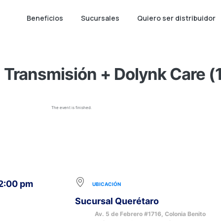
Beneficios
Sucursales
Quiero ser distribuidor
Transmisión + Dolynk Care (1
The event is finished.
12:00 pm
UBICACIÓN
Sucursal Querétaro
Av. 5 de Febrero #1716, Colonia Benito