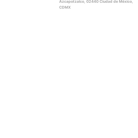
Azcapotzalco, 02440 Ciudad de México,
CDMX