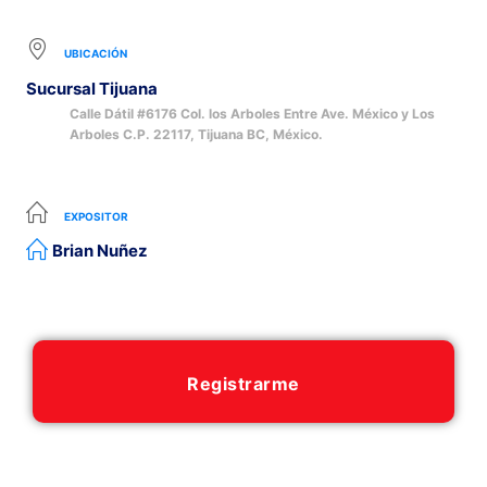
UBICACIÓN
Sucursal Tijuana
Calle Dátil #6176 Col. los Arboles Entre Ave. México y Los
Arboles C.P. 22117, Tijuana BC, México.
EXPOSITOR
Brian Nuñez
Registrarme