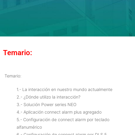
Temario:
Temario:
1.- La interacción en nuestro mundo actualmente
2.- ¿Dónde utilizo la interacción?
3.- Solución Power series NEO
4.- Aplicación connect alarm plus agregado
5.- Configuración de connect alarm por teclado
alfanumérico
6.- Configuración de connect alarm por DLS 5