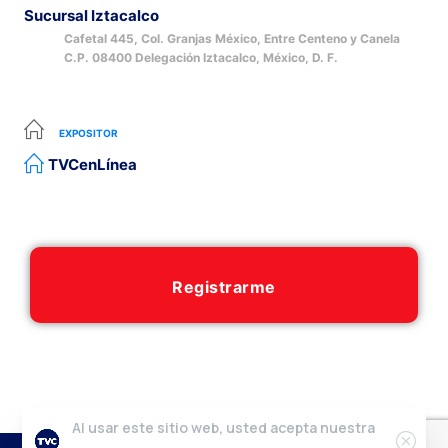
Sucursal Iztacalco
Cafetal 445, Col. Granjas México, Entre Centeno y Canela
C.P. 08400 Delegación Iztacalco, México, D. F.
EXPOSITOR
TVCenLínea
Registrarme
Al usar este sitio web, usted acepta nuestra