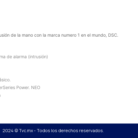
ntrusión de la mano con la marca numero 1 en el mundo, DSC.
ma de alarma (intrusión)
ásico.
erSeries Power. NEO
m
2024 © Tvc.mx - Todos los derechos reservados.