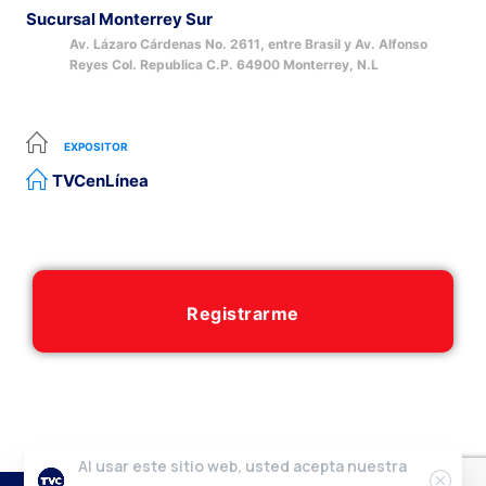
Sucursal Monterrey Sur
Av. Lázaro Cárdenas No. 2611, entre Brasil y Av. Alfonso
Reyes Col. Republica C.P. 64900 Monterrey, N.L
EXPOSITOR
TVCenLínea
Registrarme
Al usar este sitio web, usted acepta nuestra