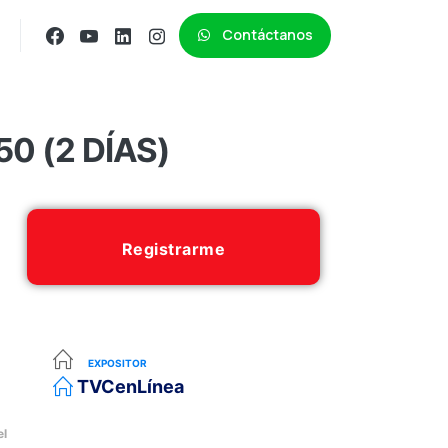
Contáctanos
0 (2 DÍAS)
Registrarme
EXPOSITOR
TVCenLínea
el