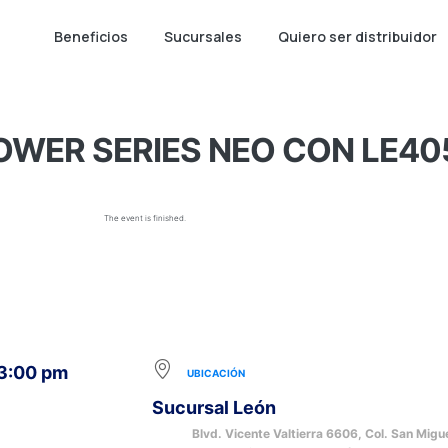
Beneficios
Sucursales
Quiero ser distribuidor
OWER SERIES NEO CON LE405
The event is finished.
 3:00 pm
UBICACIÓN
Sucursal León
Blvd. Vicente Valtierra 6606, Col. San Migu