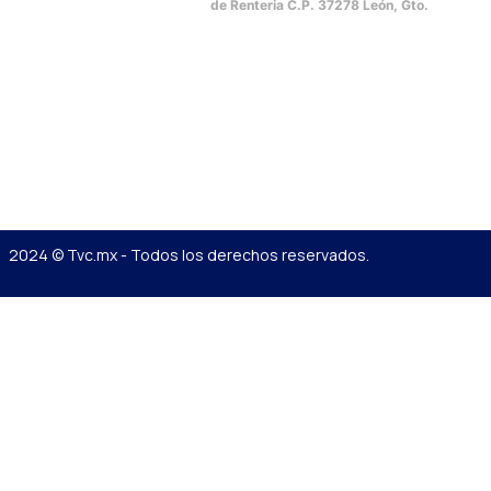
de Renteria C.P. 37278 León, Gto.
2024 © Tvc.mx - Todos los derechos reservados.