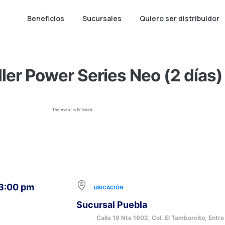
Beneficios
Sucursales
Quiero ser distribuidor
ler Power Series Neo (2 días)
The event is finished.
 3:00 pm
UBICACIÓN
Sucursal Puebla
Calle 19 Nte 1602, Col. El Tamborcito, Entre