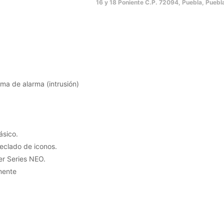
16 y 18 Poniente C.P. 72094, Puebla, Puebl
ma de alarma (intrusión)
ásico.
teclado de iconos.
er Series NEO.
mente