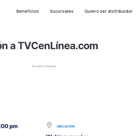
Beneficios
Sucursales
Quiero ser distribuidor
ón a TVCenLínea.com
The event is finished.
8:00 pm
UBICACIÓN