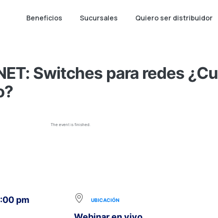
Beneficios
Sucursales
Quiero ser distribuidor
NET: Switches para redes ¿Cuá
o?
The event is finished.
5:00 pm
UBICACIÓN
Webinar en vivo