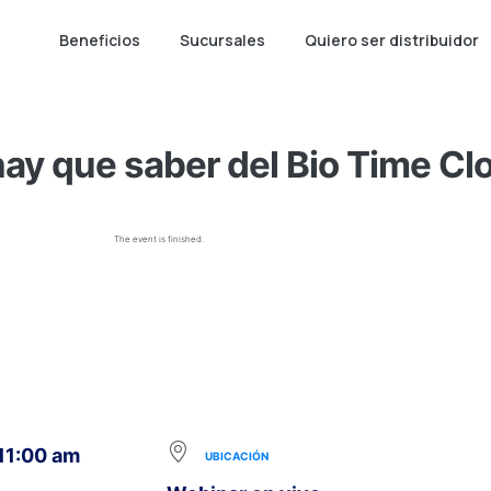
Beneficios
Sucursales
Quiero ser distribuidor
hay que saber del Bio Time Cl
The event is finished.
 11:00 am
UBICACIÓN