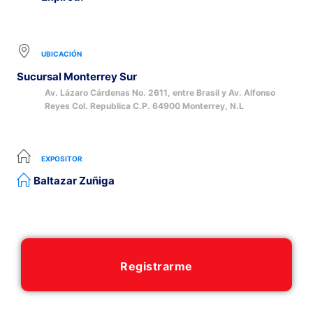
UBICACIÓN
Sucursal Monterrey Sur
Av. Lázaro Cárdenas No. 2611, entre Brasil y Av. Alfonso
Reyes Col. Republica C.P. 64900 Monterrey, N.L
EXPOSITOR
Baltazar Zuñiga
Registrarme