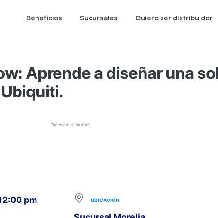
Beneficios
Sucursales
Quiero ser distribuidor
w: Aprende a diseñar una so
Ubiquiti.
The event is finished.
 12:00 pm
UBICACIÓN
Sucursal Morelia