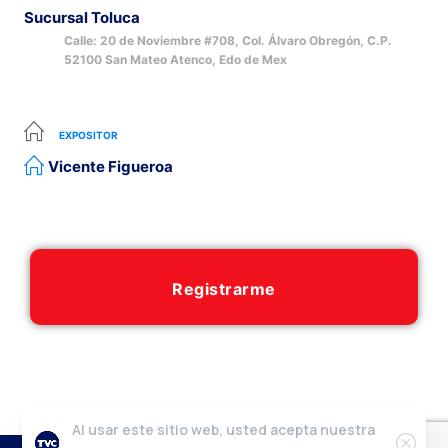
Sucursal Toluca
Calle: 20 de Noviembre #708, Col. Álvaro Obregón, C.P.
52100 San Mateo Atenco, Edo de Mex
EXPOSITOR
Vicente Figueroa
Registrarme
Al usar este sitio web, usted acepta nuestra