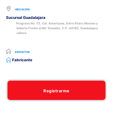
UBICACIÓN
Sucursal Guadalajara
Progreso No. 73, Col. Americana, Entre Pedro Moreno y
Vallarta Frente al Mc' Donalds, C.P. 44160, Guadalajara
Jalisco
EXPOSITOR
Fabricante
Registrarme