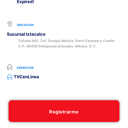
Expired!
UBICACIÓN
Sucursal Iztacalco
Cafetal 445, Col. Granjas México, Entre Centeno y Canela
C.P. 08400 Delegación Iztacalco, México, D. F.
EXPOSITOR
TVCenLínea
Registrarme