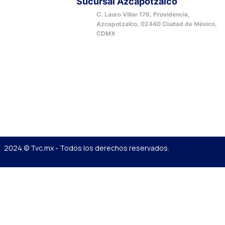
Sucursal Azcapotzalco
C. Lauro Villar 176, Providencia,
Azcapotzalco, 02440 Ciudad de México,
CDMX
2024 © Tvc.mx - Todos los derechos reservados.