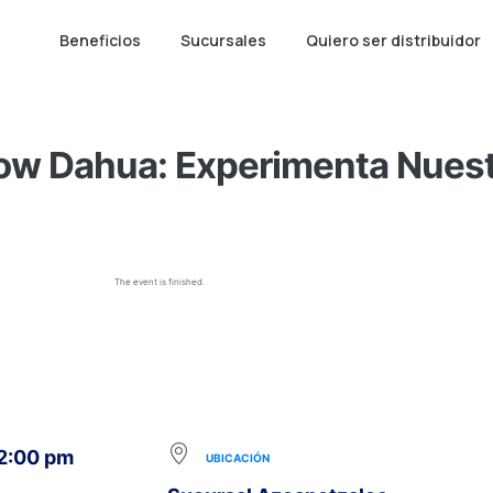
Beneficios
Sucursales
Quiero ser distribuidor
w Dahua: Experimenta Nuest
The event is finished.
 2:00 pm
UBICACIÓN